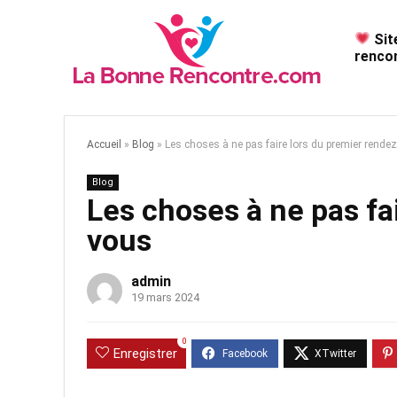
Sit
rencon
Accueil
»
Blog
»
Les choses à ne pas faire lors du premier rende
Blog
Les choses à ne pas fa
vous
admin
19 mars 2024
0
Enregistrer