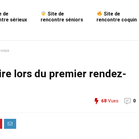
e de
Site de
Site de
tre sérieux
rencontre séniors
rencontre coquin
z-vous
ire lors du premier rendez-
68
Vues
0