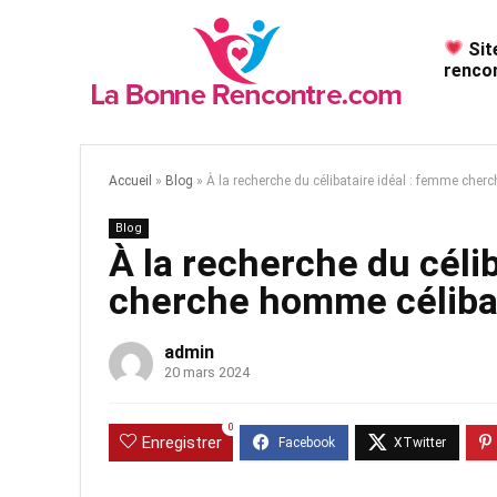
Sit
rencon
Accueil
»
Blog
»
À la recherche du célibataire idéal : femme cher
Blog
À la recherche du céli
cherche homme céliba
admin
20 mars 2024
0
Enregistrer