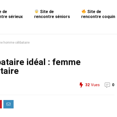
e de
Site de
Site de
tre sérieux
rencontre séniors
rencontre coquin
che homme célibataire
bataire idéal : femme
taire
32
Vues
0